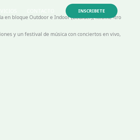
VICIOS
CONTACTO
INSCRIBETE
a en bloque Outdoor e Indoor (Boulder), Kilóme¬tro
nes y un festival de música con conciertos en vivo,