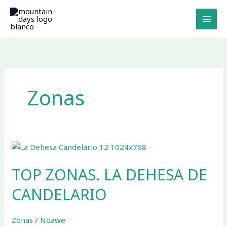
Ir
MAI
al
MEN
contenido
Zonas
TOP
ZONAS.
TOP ZONAS. LA DEHESA DE
LA
DEHESA
CANDELARIO
DE
CANDELARIO
Zonas
/
Noawe